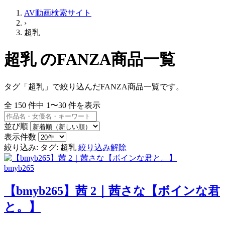
AV動画検索サイト
›
超乳
超乳 のFANZA商品一覧
タグ「超乳」で絞り込んだFANZA商品一覧です。
全
150
件中
1〜30
件を表示
並び順
表示件数
絞り込み:
タグ: 超乳
絞り込み解除
bmyb265
【bmyb265】茜 2｜茜さな【ボインな君
と。】