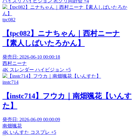
パイズリ
ハイビジョン
乳クリ同好会
+4
tpc082
【tpc082】ニナちゃん｜西村ニーナ
【素人しばいたろかん】
発売日:
2026-06-10 00:00:18
西村ニーナ
4K
スレンダー
ハイビジョン
+5
instc714
【instc714】フウカ｜南畑颯花【いんす
た】
発売日:
2026-06-09 00:00:09
南畑颯花
4K
いんすた
コスプレ
+5