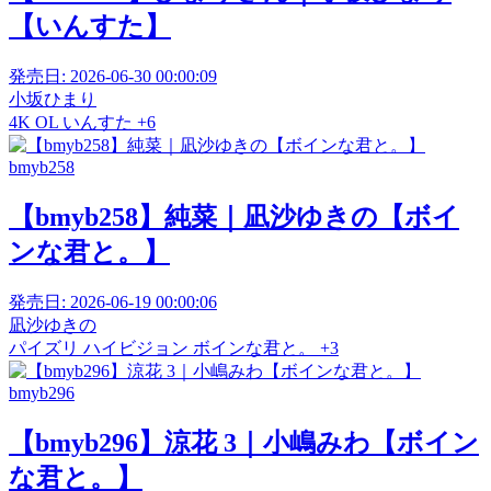
【いんすた】
発売日:
2026-06-30 00:00:09
小坂ひまり
4K
OL
いんすた
+6
bmyb258
【bmyb258】純菜｜凪沙ゆきの【ボイ
ンな君と。】
発売日:
2026-06-19 00:00:06
凪沙ゆきの
パイズリ
ハイビジョン
ボインな君と。
+3
bmyb296
【bmyb296】涼花 3｜小嶋みわ【ボイン
な君と。】