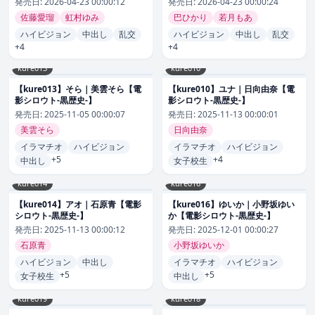
発売日:
2026-04-23 00:00:12
発売日:
2026-04-23 00:00:24
佐藤愛瑠
虹村ゆみ
巴ひかり
若月もあ
ハイビジョン
中出し
乱交
ハイビジョン
中出し
乱交
+4
+4
kure013
kure010
【kure013】そら｜美雲そら【電
【kure010】ユナ｜日向由奈【電
影シロウト-黒歴史-】
影シロウト-黒歴史-】
発売日:
2025-11-05 00:00:07
発売日:
2025-11-13 00:00:01
美雲そら
日向由奈
イラマチオ
ハイビジョン
イラマチオ
ハイビジョン
+5
+4
中出し
女子校生
kure014
kure016
【kure014】アオ｜石原青【電影
【kure016】ゆいか｜小野坂ゆい
シロウト-黒歴史-】
か【電影シロウト-黒歴史-】
発売日:
2025-11-13 00:00:12
発売日:
2025-12-01 00:00:27
石原青
小野坂ゆいか
ハイビジョン
中出し
イラマチオ
ハイビジョン
+5
+5
女子校生
中出し
kure019
kure018