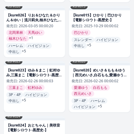
kure026
kure015
【kure026】りお＆ひなた＆かり
【kure015】ひかり｜巴ひかり
ん＆ゆい｜流川莉央,柚木ひなた,北
【電影シロウト-黒歴史-】
岡果林,天馬ゆい【電影シロウト-黒
発売日:
2026-03-05 00:00:20
発売日:
2025-10-29 00:00:02
歴史-】
北岡果林
天馬ゆい
巴ひかり
+1
柚木ひなた
スレンダー
ハイビジョン
+5
ハーレム
ハイビジョン
中出し
+5
中出し
kure023
kure020
【kure023】ゆみ＆まこ｜虹村ゆ
【kure020】めいさ＆もも＆ゆう
み,三葉まこ【電影シロウト-黒歴
｜西元めいさ,白石もも,愛瀬ゆう
史-】
【電影シロウト-黒歴史-】
発売日:
2026-02-26 00:00:03
発売日:
2026-02-26 00:00:02
三葉まこ
虹村ゆみ
愛瀬ゆう
白石もも
西元めいさ
3P・4P
ハイビジョン
+5
中出し
3P・4P
ハーレム
+5
ハイビジョン
kure024
【kure024】おとちゃん｜美咲音
【電影シロウト-黒歴史-】