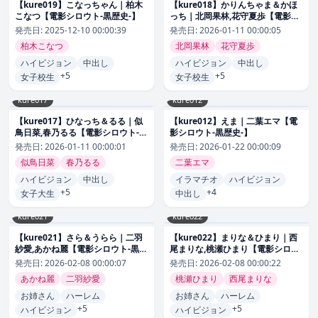
【kure019】こなっちゃん｜柏木
【kure018】かりんちゃま＆かほ
こなつ【電影シロウト-黒歴史-】
っち｜北岡果林,花守夏歩【電影シ
ロウト-黒歴史-】
発売日:
2025-12-10 00:00:39
発売日:
2026-01-11 00:00:05
柏木こなつ
北岡果林
花守夏歩
ハイビジョン
中出し
ハイビジョン
中出し
+5
+5
女子校生
女子校生
kure017
kure012
【kure017】ひなっち＆るる｜似
【kure012】えま｜二葉エマ【電
鳥日菜,春乃るる【電影シロウト-黒
影シロウト-黒歴史-】
歴史-】
発売日:
2026-01-11 00:00:01
発売日:
2026-01-22 00:00:09
似鳥日菜
春乃るる
二葉エマ
ハイビジョン
中出し
イラマチオ
ハイビジョン
+5
+4
女子大生
中出し
kure021
kure022
【kure021】さら＆うらら｜二羽
【kure022】まりな＆ひまり｜西
紗愛,あかね麗【電影シロウト-黒歴
尾まりな,桃瀬ひまり【電影シロウ
史-】
ト-黒歴史-】
発売日:
2026-02-08 00:00:07
発売日:
2026-02-08 00:00:22
あかね麗
二羽紗愛
桃瀬ひまり
西尾まりな
お姉さん
ハーレム
お姉さん
ハーレム
+5
+5
ハイビジョン
ハイビジョン