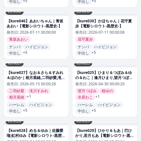
+5
+5
中出し
中出し
kure046
kure030
【kure046】あおいちゃん｜青坂
【kure030】かほちゃん｜花守夏
あおい【電影シロウト-黒歴史-】
歩【電影シロウト-黒歴史-】
発売日:
2026-07-11 00:00:00
発売日:
2026-07-11 00:00:08
青坂あおい
花守夏歩
ナンパ
ハイビジョン
ナンパ
ハイビジョン
+5
+5
中出し
中出し
kure027
kure025
【kure027】なお＆さら＆すみれ
【kure025】ひまり＆つぼみ＆ゆ
＆ほのか｜相月菜緒,二羽紗愛,滝川
の＆わこ｜逢月ひまり,望月つぼみ,
すみれ,芦名ほのか【電影シロウト-
桜ゆの,水原わこ【電影シロウト-黒
発売日:
2026-05-15 00:00:26
発売日:
2026-04-30 00:00:20
黒歴史-】
歴史-】
二羽紗愛
滝川すみれ
望月つぼみ
桜ゆの
+1
+1
相月菜緒
水原わこ
ハーレム
ハイビジョン
ハーレム
ハイビジョン
+5
+5
中出し
中出し
kure028
kure029
【kure028】める＆ゆみ｜佐藤愛
【kure029】ひかり＆もあ｜巴ひ
瑠,虹村ゆみ【電影シロウト-黒歴
かり,若月もあ【電影シロウト-黒歴
史-】
史-】