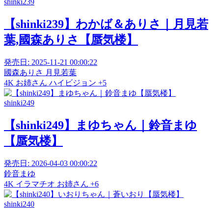
shinki239
【shinki239】わかば＆ありさ｜月見若
葉,國森ありさ【蜃気楼】
発売日:
2025-11-21 00:00:22
國森ありさ
月見若葉
4K
お姉さん
ハイビジョン
+5
shinki249
【shinki249】まゆちゃん｜鈴音まゆ
【蜃気楼】
発売日:
2026-04-03 00:00:22
鈴音まゆ
4K
イラマチオ
お姉さん
+6
shinki240