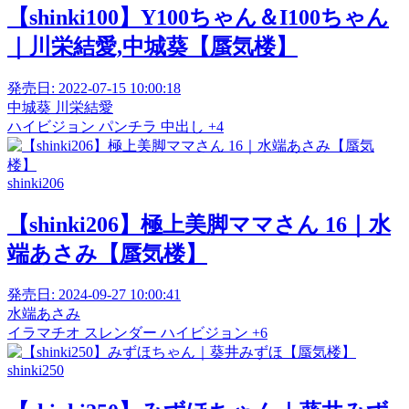
【shinki100】Y100ちゃん＆I100ちゃん
｜川栄結愛,中城葵【蜃気楼】
発売日:
2022-07-15 10:00:18
中城葵
川栄結愛
ハイビジョン
パンチラ
中出し
+4
shinki206
【shinki206】極上美脚ママさん 16｜水
端あさみ【蜃気楼】
発売日:
2024-09-27 10:00:41
水端あさみ
イラマチオ
スレンダー
ハイビジョン
+6
shinki250