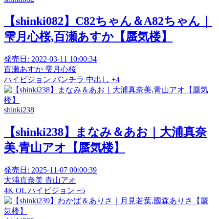
【shinki082】C82ちゃん＆A82ちゃん｜
雫月心桜,百瀬あすか【蜃気楼】
発売日:
2022-03-11 10:00:34
百瀬あすか
雫月心桜
ハイビジョン
パンチラ
中出し
+4
shinki238
【shinki238】まなみ＆あお｜大浦真奈
美,青山アオ【蜃気楼】
発売日:
2025-11-07 00:00:39
大浦真奈美
青山アオ
4K
OL
ハイビジョン
+5