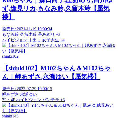
R66ちゃん｜森日向子,星あめり,白川ゆ
ず,逢見リカ,もなみ鈴,久留木玲【蜃気
楼】
発売日:
2021-11-19 10:00:34
もなみ鈴
久留木玲
星あめり
+3
ハイビジョン
中出し
女子大生
+4
shinki102
【shinki102】M102ちゃん＆M102ちゃ
ん｜岬あずさ,永瀬ゆい【蜃気楼】
発売日:
2022-07-29 10:00:15
岬あずさ
永瀬ゆい
3P・4P
ハイビジョン
パンチラ
+3
shinki143