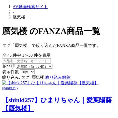
AV動画検索サイト
›
蜃気楼
蜃気楼 のFANZA商品一覧
タグ「蜃気楼」で絞り込んだFANZA商品一覧です。
全
45
件中
1〜30
件を表示
並び順
表示件数
絞り込み:
タグ: 蜃気楼
絞り込み解除
shinki257
【shinki257】ひまりちゃん｜愛葉陽葵
【蜃気楼】