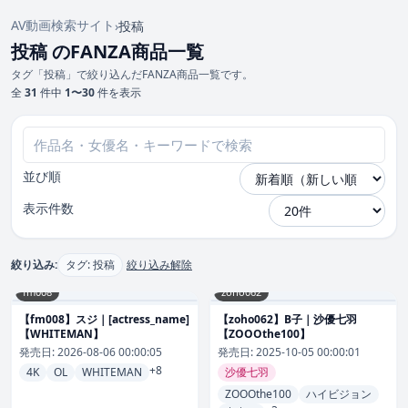
AV動画検索サイト
›
投稿
投稿 のFANZA商品一覧
タグ「投稿」で絞り込んだFANZA商品一覧です。
全
31
件中
1〜30
件を表示
並び順
表示件数
絞り込み:
タグ: 投稿
絞り込み解除
fm008
zoho062
【fm008】スジ｜[actress_name]
【zoho062】B子｜沙優七羽
【WHITEMAN】
【ZOOOthe100】
発売日:
2026-08-06 00:00:05
発売日:
2025-10-05 00:00:01
+8
4K
OL
WHITEMAN
沙優七羽
ZOOOthe100
ハイビジョン