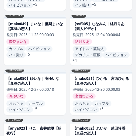
+5
+5
ハイビジョン
ハメ撮り
mako049
svf005
【mako049】まいな｜優梨まいな
【svf005】ななみん｜結月りあ
【真昼の恋人】
【素人ビデオ】
発売日:
2025-11-23 00:00:03
発売日:
2025-12-04 00:00:04
優梨まいな
結月りあ
カップル
ハイビジョン
アイドル・芸能人
+5
ハメ撮り
デカチン・巨根
ハイビジョン
+4
mako050
mako051
【mako050】ゆいな｜滝ゆいな
【mako051】ひかる｜宮西ひかる
【真昼の恋人】
【真昼の恋人】
発売日:
2025-12-27 00:00:18
発売日:
2025-12-30 00:00:03
滝ゆいな
宮西ひかる
おもちゃ
カップル
おもちゃ
カップル
+5
+5
ハイビジョン
ハイビジョン
anya023
mako052
【anya023】りこ｜市井結夏【暗
【mako052】れいか｜武田怜香
夜行】
【真昼の恋人】