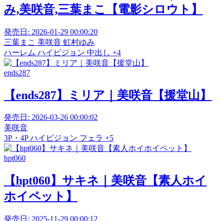
み,美咲音,三葉まこ【電影シロウト】
発売日:
2026-01-29 00:00:20
三葉まこ
美咲音
虹村ゆみ
ハーレム
ハイビジョン
中出し
+4
ends287
【ends287】ミリア｜美咲音【援堂山】
発売日:
2026-03-26 00:00:02
美咲音
3P・4P
ハイビジョン
フェラ
+5
hpt060
【hpt060】サキネ｜美咲音【素人ホイ
ホイペット】
発売日:
2025-11-29 00:00:12