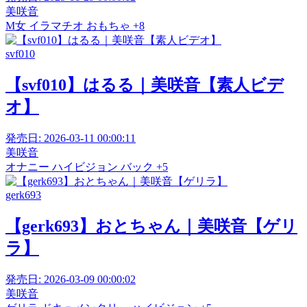
美咲音
M女
イラマチオ
おもちゃ
+8
svf010
【svf010】はるる｜美咲音【素人ビデ
オ】
発売日:
2026-03-11 00:00:11
美咲音
オナニー
ハイビジョン
バック
+5
gerk693
【gerk693】おとちゃん｜美咲音【ゲリ
ラ】
発売日:
2026-03-09 00:00:02
美咲音