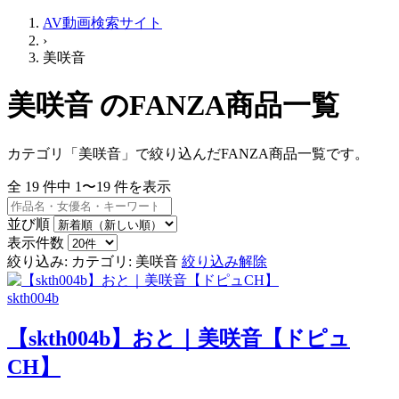
AV動画検索サイト
›
美咲音
美咲音 のFANZA商品一覧
カテゴリ「美咲音」で絞り込んだFANZA商品一覧です。
全
19
件中
1〜19
件を表示
並び順
表示件数
絞り込み:
カテゴリ: 美咲音
絞り込み解除
skth004b
【skth004b】おと｜美咲音【ドピュ
CH】